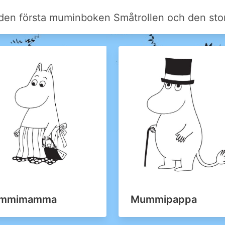
 den första muminboken Småtrollen och den st
mmimamma
Mummipappa