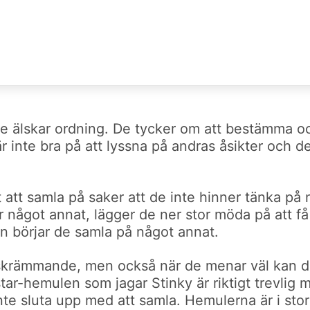
lskar ordning. De tycker om att bestämma och vä
 inte bra på att lyssna på andras åsikter och d
 att samla på saker att de inte hinner tänka på 
er något annat, lägger de ner stor möda på att f
n börjar de samla på något annat.
et skrämmande, men också när de menar väl ka
ar-hemulen som jagar Stinky är riktigt trevlig 
nte sluta upp med att samla. Hemulerna är i storl