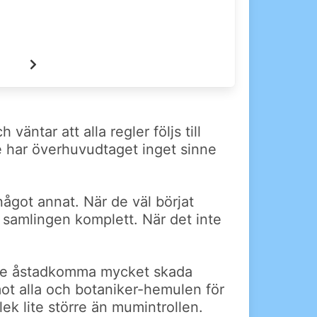
ntar att alla regler följs till
e har överhuvudtaget inget sinne
något annat. När de väl börjat
å samlingen komplett. När det inte
n de åstadkomma mycket skada
mot alla och botaniker-hemulen för
ek lite större än mumintrollen.