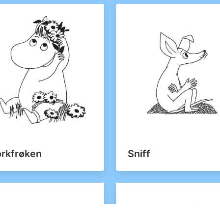
rkfrøken
Sniff