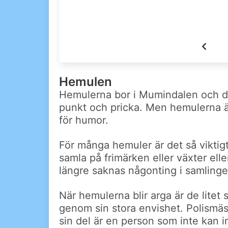
Hemulen
Hemulerna bor i Mumindalen och de ä
punkt och pricka. Men hemulerna är
för humor.
För många hemuler är det så viktigt
samla på frimärken eller växter ell
längre saknas någonting i samlinge
När hemulerna blir arga är de lit
genom sin stora envishet. Polismäst
sin del är en person som inte kan i