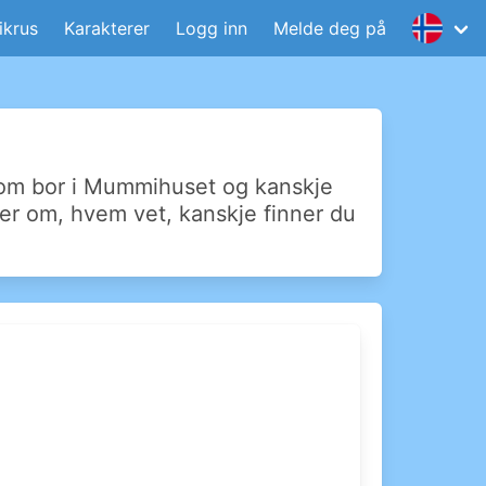
krus
Karakterer
Logg inn
Melde deg på
som bor i Mummihuset og kanskje
mer om, hvem vet, kanskje finner du