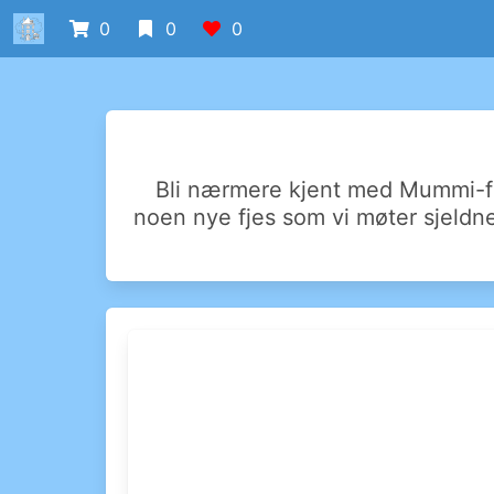
0
0
0
Bli nærmere kjent med Mummi-fa
noen nye fjes som vi møter sjeldne