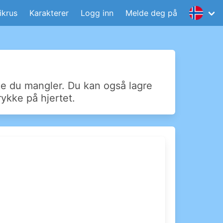
krus
Karakterer
Logg inn
Melde deg på
lke du mangler. Du kan også lagre
rykke på hjertet.