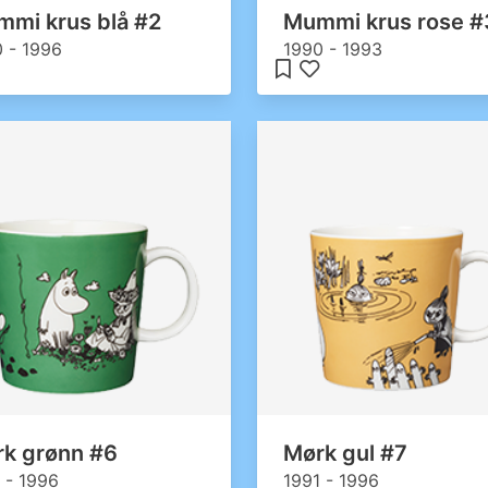
mi krus blå #2
Mummi krus rose #
 - 1996
1990 - 1993
k grønn #6
Mørk gul #7
 - 1996
1991 - 1996