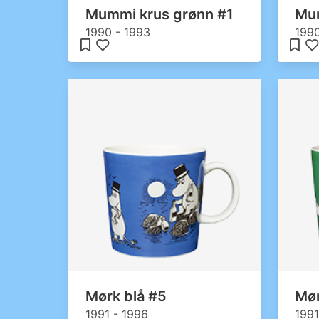
Mummi krus grønn #1
Mum
1990 - 1993
1990
Mørk blå #5
Mør
1991 - 1996
1991