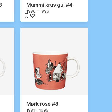
3
Mummi krus gul #4
1990 - 1996
Mørk rose #8
1991 - 1999