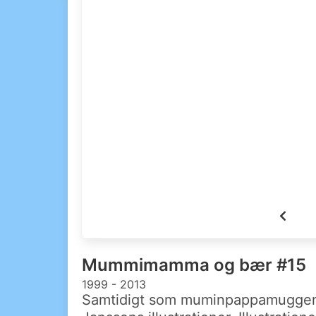
Mummimamma og bær #15
1999 - 2013
Samtidigt som muminpappamuggen 