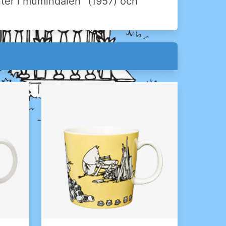
nter i mumindalen" (1957) och