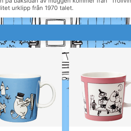
ionen på baksidan av muggen kommer från "Trollvi
itet urklipp från 1970 talet.