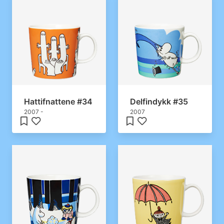
Hattifnattene #34
Delfindykk #35
2007 -
2007