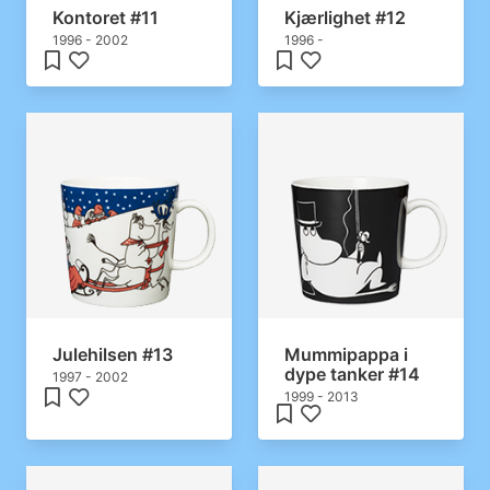
Kontoret #11
Kjærlighet #12
1996 - 2002
1996 -
Julehilsen #13
Mummipappa i
dype tanker #14
1997 - 2002
1999 - 2013