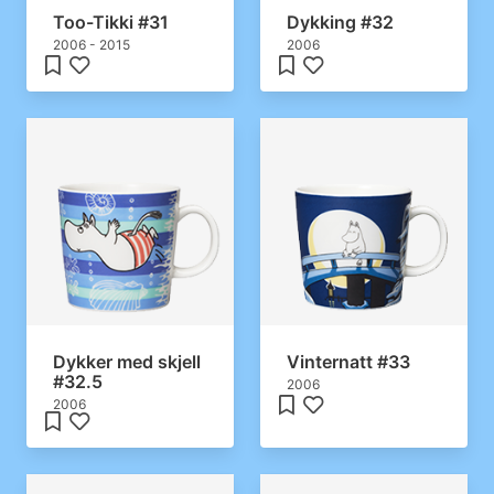
Too-Tikki #31
Dykking #32
2006 - 2015
2006
Dykker med skjell
Vinternatt #33
#32.5
2006
2006