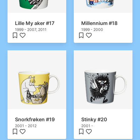
Lille My aker #17
Millennium #18
1999 - 2007, 2011
1999 - 2000
Snorkfrøken #19
Stinky #20
2001 - 2012
2001 -