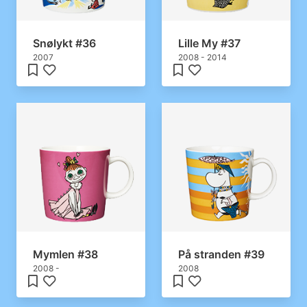
Snølykt #36
Lille My #37
2007
2008 - 2014
Mymlen #38
På stranden #39
2008 -
2008