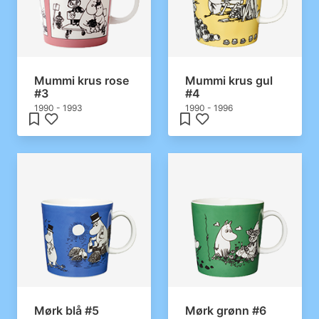
Mummi krus rose
Mummi krus gul
#3
#4
1990 - 1993
1990 - 1996
Mørk blå #5
Mørk grønn #6