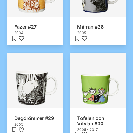
Fazer #27
Mårran #28
2004
2005 -
Dagdrömmer #29
Tofslan och
Vifslan #30
2005
2005 - 2017