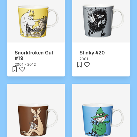
Snorkfröken Gul
Stinky #20
#19
2001 -
2001 - 2012