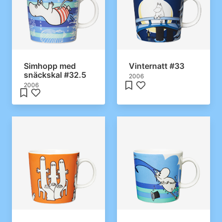
Simhopp med
Vinternatt #33
snäckskal #32.5
2006
2006