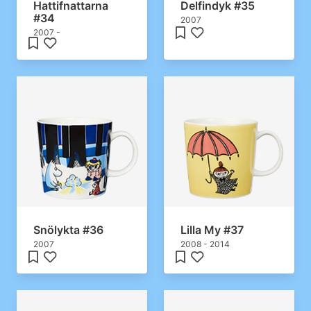
Hattifnattarna
Delfindyk #35
#34
2007
2007 -
Snölykta #36
Lilla My #37
2007
2008 - 2014