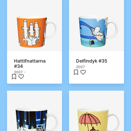
Hattifnattarna
Delfindyk #35
#34
2007
2007 -