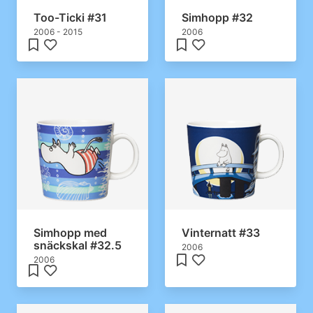
Too-Ticki #31
Simhopp #32
2006 - 2015
2006
Simhopp med
Vinternatt #33
snäckskal #32.5
2006
2006