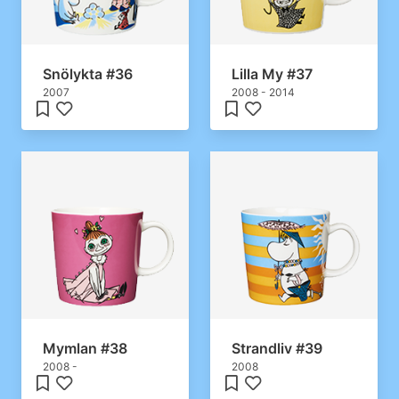
Snölykta #36
Lilla My #37
2007
2008 - 2014
Mymlan #38
Strandliv #39
2008 -
2008