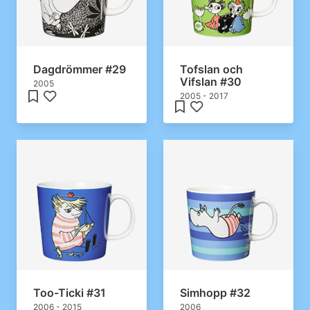
Dagdrömmer #29
Tofslan och
Vifslan #30
2005
2005 - 2017
Too-Ticki #31
Simhopp #32
2006 - 2015
2006