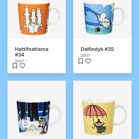
Hattifnattarna
Delfindyk #35
#34
2007
2007 -