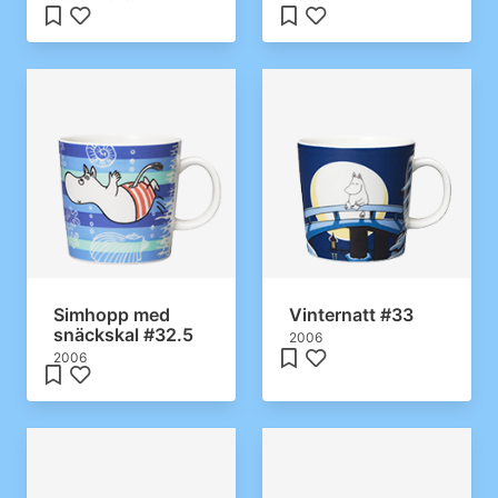
Simhopp med
Vinternatt #33
snäckskal #32.5
2006
2006