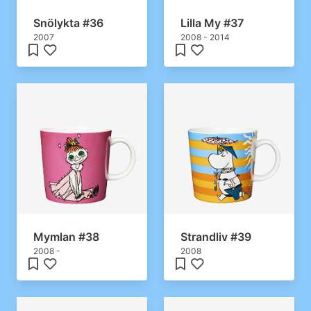
Snölykta #36
Lilla My #37
2007
2008 - 2014
Mymlan #38
Strandliv #39
2008 -
2008