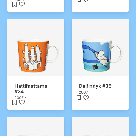
Hattifnattarna
Delfindyk #35
#34
2007
2007 -