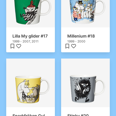
Lilla My glider #17
Millenium #18
1999 - 2007, 2011
1999 - 2000
Snorkfröken Gul
Stinky #20