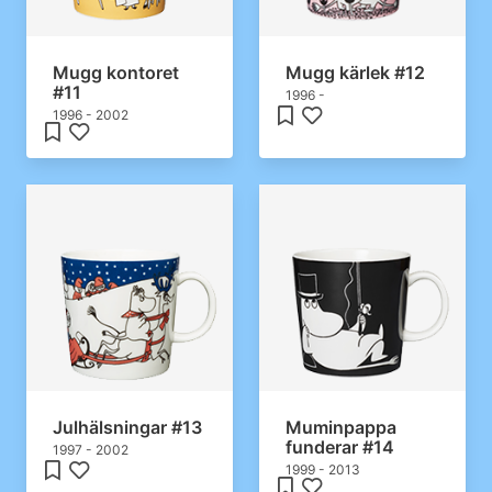
Mugg kontoret
Mugg kärlek #12
#11
1996 -
1996 - 2002
Julhälsningar #13
Muminpappa
funderar #14
1997 - 2002
1999 - 2013