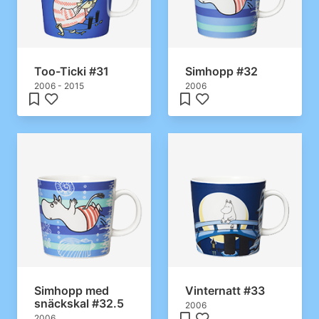
Too-Ticki #31
Simhopp #32
2006 - 2015
2006
Simhopp med
Vinternatt #33
snäckskal #32.5
2006
2006