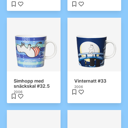
Simhopp med
Vinternatt #33
snäckskal #32.5
2006
2006