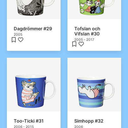
Dagdrömmer #29
Tofslan och
Vifslan #30
2005
2005 - 2017
Too-Ticki #31
Simhopp #32
2006 - 2015
2006