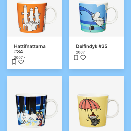
Hattifnattarna
Delfindyk #35
#34
2007
2007 -